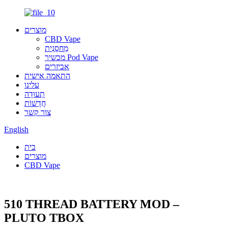
מוצרים
CBD Vape
מַחסָנִית
מכשיר Pod Vape
אביזרים
התאמה אישית
עלינו
תְעוּדָה
חֲדָשׁוֹת
צור קשר
English
בית
מוצרים
CBD Vape
510 THREAD BATTERY MOD –
PLUTO TBOX