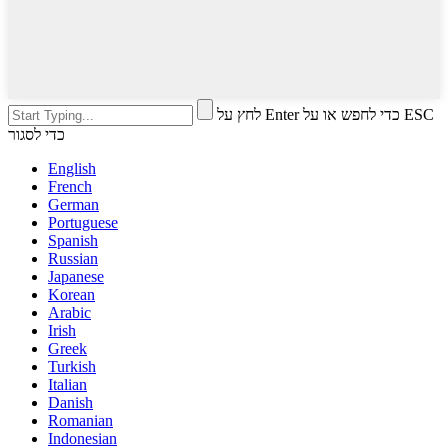
לחץ על Enter כדי לחפש או על ESC
כדי לסגור
English
French
German
Portuguese
Spanish
Russian
Japanese
Korean
Arabic
Irish
Greek
Turkish
Italian
Danish
Romanian
Indonesian