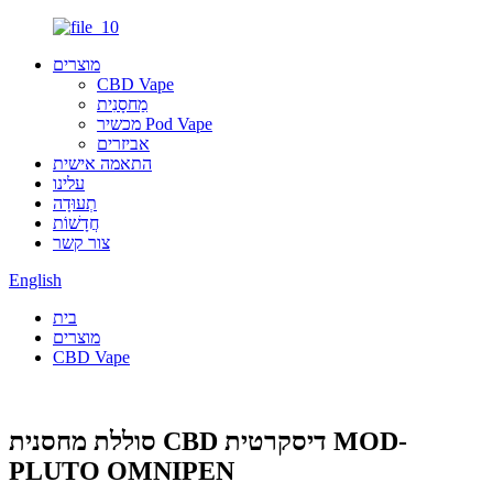
מוצרים
CBD Vape
מַחסָנִית
מכשיר Pod Vape
אביזרים
התאמה אישית
עלינו
תְעוּדָה
חֲדָשׁוֹת
צור קשר
English
בית
מוצרים
CBD Vape
סוללת מחסנית CBD דיסקרטית MOD-
PLUTO OMNIPEN