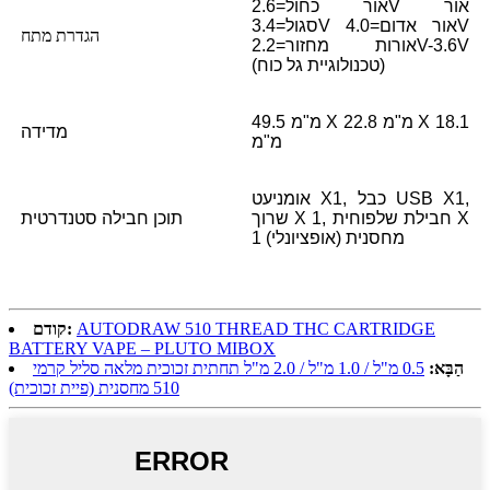
אור כחול=2.6V אור
סגול=3.4V אור אדום=4.0V
הגדרת מתח
אורות מחזור=2.2V-3.6V
(טכנולוגיית גל כוח)
49.5 מ"מ X 22.8 מ"מ X 18.1
מדידה
מ"מ
אומני
עט X1, כבל USB X1,
שרוך X 1, חבילת שלפוחית ​​X
תוכן חבילה סטנדרטית
1 מחסנית (אופציונלי)
AUTODRAW 510 THREAD THC CARTRIDGE
קודם:
BATTERY VAPE – PLUTO MIBOX
הַבָּא:
0.5 מ"ל / 1.0 מ"ל / 2.0 מ"ל תחתית זכוכית מלאה סליל קרמי
510 מחסנית (פיית זכוכית)