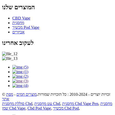
המוצרים שלנו
CBD Vape
מַחסָנִית
מכשיר Pod Vape
אביזרים
לעקוב אחרינו
© זכויות יוצרים - 2010-2024 : כל הזכויות שמורות.
מוצרים חמים
-
מפת
אתר
מחסנית
,
מחסנית Cbd Vape Pen
,
עט מחסנית Cbd
,
סוללת מחסנית Cbd
,
מכשיר Cbd Pod
,
Cbd Pod Vape
,
שמן Cbd Vape