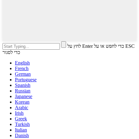
לחץ על Enter כדי לחפש או על ESC
כדי לסגור
English
French
German
Portuguese
Spanish
Russian
Japanese
Korean
Arabic
Irish
Greek
Turkish
Italian
Danish