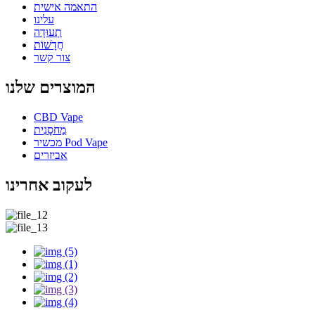
התאמה אישית
עלינו
תְעוּדָה
חֲדָשׁוֹת
צור קשר
המוצרים שלנו
CBD Vape
מַחסָנִית
מכשיר Pod Vape
אביזרים
לעקוב אחרינו