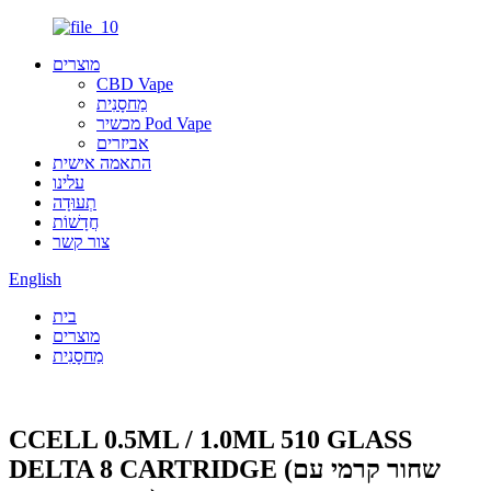
מוצרים
CBD Vape
מַחסָנִית
מכשיר Pod Vape
אביזרים
התאמה אישית
עלינו
תְעוּדָה
חֲדָשׁוֹת
צור קשר
English
בית
מוצרים
מַחסָנִית
CCELL 0.5ML / 1.0ML 510 GLASS
DELTA 8 CARTRIDGE (שחור קרמי עם