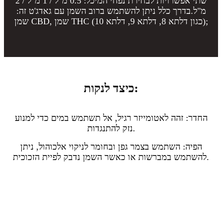
שתי אפשרויות לבחירת נפחי המיכל: 0.5 מ"ל / 1 מ"ל / 2
מ"ל.בדרך כלל ניתן להשתמש ברוב השמן עם גאדג'ט זה:
שמן CBD, שמן THC (כגון דלתא 8, דלתא 9, דלתא 10);
כיצד לנקות:
החדר: זהה לאטומייזר רגיל, אל תשתמש במים כדי למנוע
נזק להתנגדות.
הפיה: השתמש בצמר גפן ובחומר לניקוי אלכוהול, ניתן
להשתמש במברשות או כאשר השמן נדבק לפיית הזכוכית.