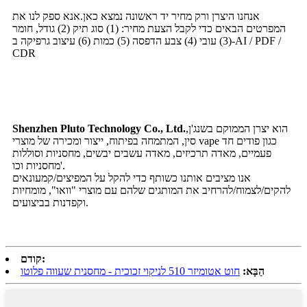
אנחנו היצרן ורק מחיר יד ראשונה נמצא כאן.אנא ספק לנו את
המפרטים הבאים כדי לקבל הצעת מחיר: (1) סוג תיק (2) גודל, חומר
(3) עובי (4) צבע הדפסה (5) כמות (6) עיצוב גרפיקה ב-AI / PDF /
CDR
הוא יצרן הממוקם בשנג'ן,
Shenzhen Pluto Technology Co., Ltd.
סין, המתמחה בפיתוח, ייצור ומכירה של מוצרי vape כגון פודים חד
פעמיים, מאדה תרכיזים, מאדה עשבים יבשים, מחסניות וסוללות
מחסניות וכו'.
אנו מציבים אותנו כשותף כדי להקל על המפיצים/קמעונאים
להקים/לצמוח/להרחיב את המותגים שלהם עם מוצרי "וואו", מומחיות
וקפדנות בביצועים.
קודם:
הַבָּא:
חוט אטומיזר 510 לניקוי זכוכית - מחסנית שעווה פלוטו