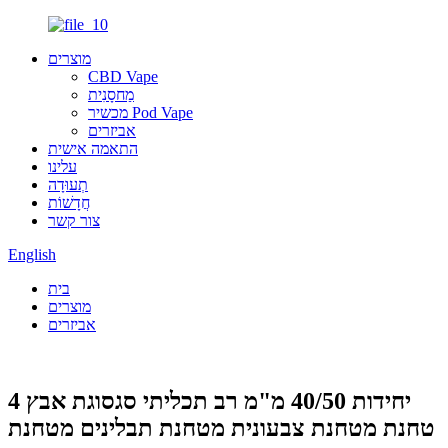
מוצרים
CBD Vape
מַחסָנִית
מכשיר Pod Vape
אביזרים
התאמה אישית
עלינו
תְעוּדָה
חֲדָשׁוֹת
צור קשר
English
בית
מוצרים
אביזרים
4 יחידות 40/50 מ"מ רב תכליתי סגסוגת אבץ
טחנת מטחנת צבעונית מטחנת תבלינים מטחנת