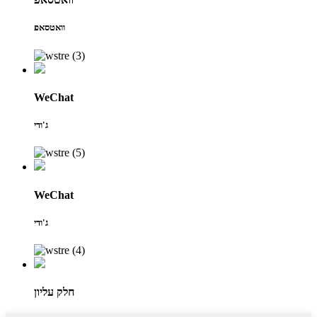
וואטסאפ
WeChat
ג'ודי
WeChat
ג'ודי
חלק עליון