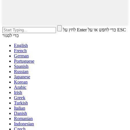
לחץ על Enter כדי לחפש או על ESC
כדי לסגור
English
French
German
Portuguese
Spanish
Russian
Japanese
Korean
Arabic
Irish
Greek
Turkish
Italian
Danish
Romanian
Indonesian
Czech