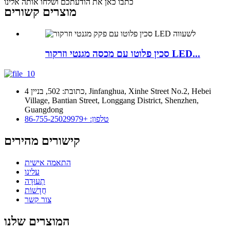
כתבו כאן את הודעתכם ושלחו אותה אלינו
מוצרים קשורים
סכין פלוטו עם מכסה מגנטי וזרקור LED...
כתובת: 502, בניין 4, Jinfanghua, Xinhe Street No.2, Hebei
Village, Bantian Street, Longgang District, Shenzhen,
Guangdong
טלפון: +86-755-25029979
קישורים מהירים
התאמה אישית
עלינו
תְעוּדָה
חֲדָשׁוֹת
צור קשר
המוצרים שלנו